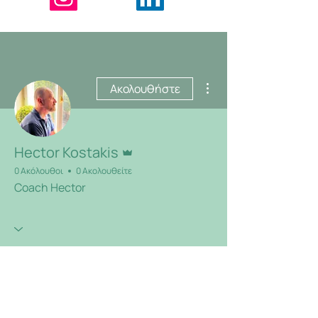
Περισσότερες ενέργειες
Ακολουθήστε
Διαχειριστής
Hector Kostakis
0 Ακόλουθοι
0 Ακολουθείτε
Coach Hector