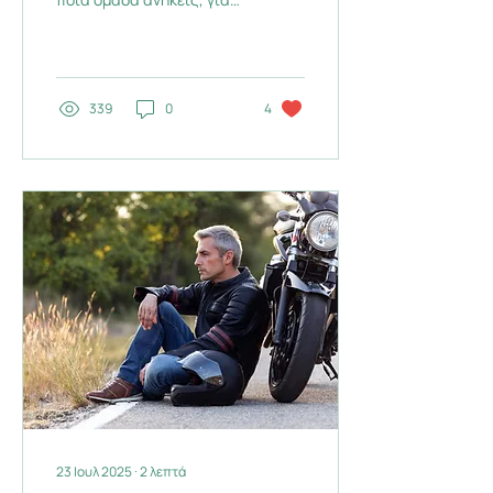
όταν μιλάμε για
αθλητικούς συλλόγους
τότε δεν είμαστε μέλη της
ομάδας, είμαστε ένα με
αυτή και αυτή μέρος της
339
0
4
ταυτότητάς μας. Τι
γίνεται όμως με τους
νεότερους; Η νέα γενιά
φαίνεται να
απομακρύνεται από την
ανάγκη αυτή – οπότε αν ο
«μικρός» αδιαφορεί για
την κόκκινη ή την πράσινη
φανέλα – δεν ανεβαίνουν
οι παλμοί του με κανέναν
Δικέφαλο αετό, αλογάκια
και τα συναφή, τότε ίσως
απλά να βαριέται. Ο νέος
άνθρωπος σήμερα...
23 Ιουλ 2025
∙
2
λεπτά