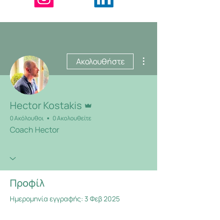
Περισσότερες ενέργειες
Ακολουθήστε
Διαχειριστής
Hector Kostakis
0 Ακόλουθοι
0 Ακολουθείτε
Coach Hector
Προφίλ
Ημερομηνία εγγραφής: 3 Φεβ 2025