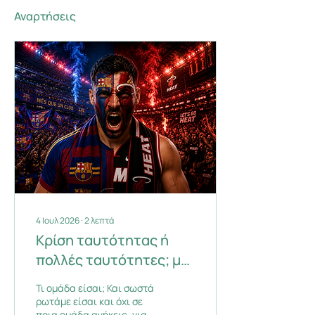
Αναρτήσεις
4 Ιουλ 2026
∙
2
λεπτά
Κρίση ταυτότητας ή
πολλές ταυτότητες; με
αφορμή τον οπαδισμό.
Τι ομάδα είσαι; Και σωστά
ρωτάμε είσαι και όχι σε
ποια ομάδα ανήκεις, γιατί